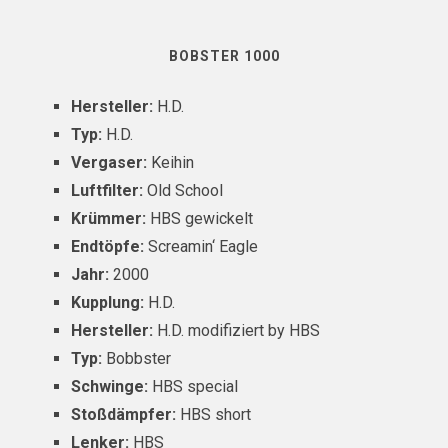
BOBSTER 1000
Hersteller:
H.D.
Typ:
H.D.
Vergaser:
Keihin
Luftfilter:
Old School
Krümmer:
HBS gewickelt
Endtöpfe:
Screamin‘ Eagle
Jahr:
2000
Kupplung:
H.D.
Hersteller:
H.D. modifiziert by HBS
Typ:
Bobbster
Schwinge:
HBS special
Stoßdämpfer:
HBS short
Lenker:
HBS